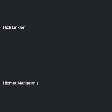
Belediye ihaleleri ve kamu projelerinde güvenilir çözüm
ortağınız.
Hızlı Linkler
Anasayfa
Hakkımızda
Haberler
Projeler
Referanslar
İletişim
Hizmet Alanlarımız
Yol İnşaatı
Köprü & Viyadük
Altyapı Projeleri
Dere Islahı