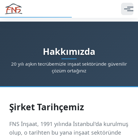
Ana içeriğe geç
Hakkımızda
20 yılı aşkın tecrübemizle inşaat sektöründe güvenilir
çözüm ortağınız
Şirket Tarihçemiz
FNS İnşaat, 1991 yılında İstanbul'da kurulmuş
olup, o tarihten bu yana inşaat sektöründe