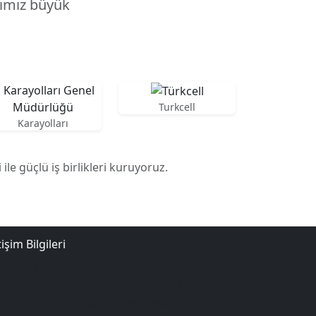
ığımız büyük
Turkcell
Karayolları
ile güçlü iş birlikleri kuruyoruz.
tişim Bilgileri
Necip Fazıl Mah. Necip Fazıl Bulv. Dervişoğlu
 Merkezi Blok No:5 Kat:5 Kapı No:91
(532) 626 42 74 — (530) 645 48 65