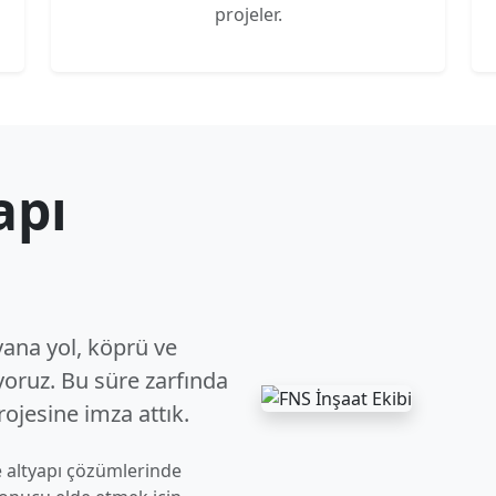
projeler.
apı
yana yol, köprü ve
iyoruz. Bu süre zarfında
ojesine imza attık.
 ve altyapı çözümlerinde