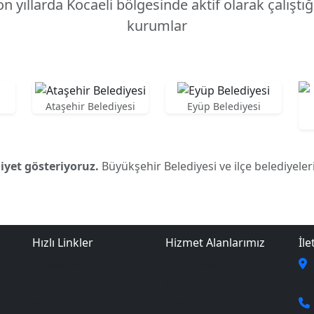
on yıllarda Kocaeli bölgesinde aktif olarak çalışt
kurumlar
Ataşehir Belediyesi
Eyüp Belediyesi
iyet gösteriyoruz.
Büyükşehir Belediyesi ve ilçe belediyeleri 
Hızlı Linkler
Hizmet Alanlarımız
İle
Anasayfa
Yol İnşaatı
İş
Hakkımızda
Köprü & Viyadük
Haberler
Altyapı Projeleri