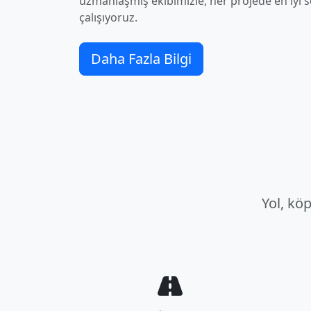
uzmanlaşmış ekibimizle, her projede en iyi 
çalışıyoruz.
Daha Fazla Bilgi
Yol, kö