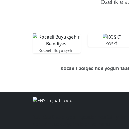
Özellikle s
KOSKİ
Kocaeli Büyükşehir
Kocaeli bölgesinde yoğun faal
Yol, köprü ve altyapı inşaatlarında 20+ yıllık
deneyim. Belediye ihaleleri ve kamu