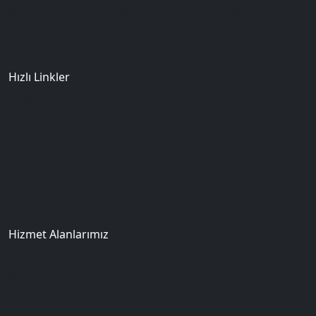
Belediye ihaleleri ve kamu projelerinde güvenilir çözüm
ortağınız.
Hızlı Linkler
Anasayfa
Hakkımızda
Haberler
Projeler
Referanslar
İletişim
Hizmet Alanlarımız
Yol İnşaatı
Köprü & Viyadük
Altyapı Projeleri
Dere Islahı